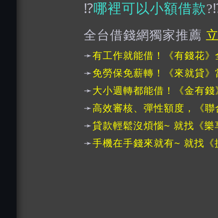
⁉️
哪裡可以小額借款
?⁉
全台借錢網獨家推薦
➛
有工作就能借！《有錢花》
➛
免勞保免薪轉！《來就貸》
➛
大小週轉都能借！《金有錢
➛
高效審核、彈性額度，《聯
➛
貸款輕鬆沒煩惱~ 就找《樂
➛
手機在手錢來就有~ 就找