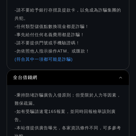
-請不要給予銀行存摺及提款卡，以免成為詐騙集團的
共犯。
-任何類型儲值點數換現金都是詐騙！
-事先給付任何名義費用都是詐騙！
-請不要提供門號或手機驗證碼！
-勿依照他人指示操作ATM、或匯款！
(符合其中一項都可能是詐騙)
全台借錢網
-秉持防堵詐騙廣告入侵原則；但受限於人力等因素，
難保疏漏。
-如有受騙請速電165報案，並同時回報檢舉該則廣
告。
-本站僅提供廣告曝光，各家資訊條件不同，可多參考