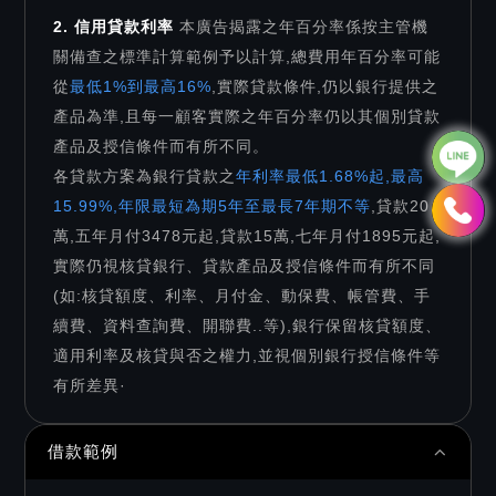
2. 信用貸款利率
本廣告揭露之年百分率係按主管機
關備查之標準計算範例予以計算,總費用年百分率可能
從
最低1%到最高16%
,實際貸款條件,仍以銀行提供之
產品為準,且每一顧客實際之年百分率仍以其個別貸款
產品及授信條件而有所不同。
各貸款方案為銀行貸款之
年利率最低1.68%起,最高
15.99%,年限最短為期5年至最長7年期不等
,貸款20
萬,五年月付3478元起,貸款15萬,七年月付1895元起,
實際仍視核貸銀行、貸款產品及授信條件而有所不同
(如:核貸額度、利率、月付金、動保費、帳管費、手
續費、資料查詢費、開聯費..等),銀行保留核貸額度、
適用利率及核貸與否之權力,並視個別銀行授信條件等
有所差異·
借款範例