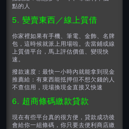
點的人
5. 變賣東西／線上質借
你家裡如果有手機、筆電、金飾、名牌
包，這時候就派上用場啦。去當鋪或線
上質借平台，馬上評估價值、變現快
速。
撥款速度：最快一小時內就能拿到現金
推薦給：有東西能抵押但不想欠錢的人
不查信用，現場換現金直接又快速
6. 超商條碼繳款貸款
現在有些平台真的很方便，貸款成功後
會給你一組條碼，你只要去便利商店繳