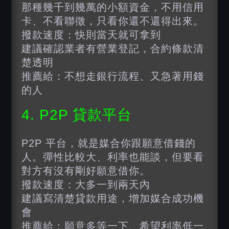
那種幾千到幾萬的小額資金，不用信用
卡、不看聯徵，只看你還不還得出來。
撥款速度：快則當天就可拿到
建議確認業者有營業登記，合約條款清
楚透明
推薦給：不想走銀行流程、又急著用錢
的人
4. P2P 貸款平台
P2P 平台，就是媒合你跟願意借錢的
人。彈性比較大、利率也能談，但要看
對方有沒有剛好願意借你。
撥款速度：大多一到兩天內
建議寫清楚貸款用途，增加媒合成功機
會
推薦給：願意多等一下、希望利率低一