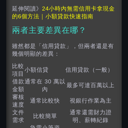
延伸閱讀》
24小時內無需信用卡拿現金
的6個方法｜小額貸款快速指南
兩者主要差異在哪？
雖然都是「信用貸款」，但兩者還是有
幾個明顯的差異：
比較
小額信貸
信用貸款（一般）
項目
借款
通常在 30 萬以
最多可達百萬以上
金額
內
審核
通常比較快
視銀行作業為主
速度
文件
通常還需財力證
比較簡單
需求
明、薪轉紀錄
急需小筆資