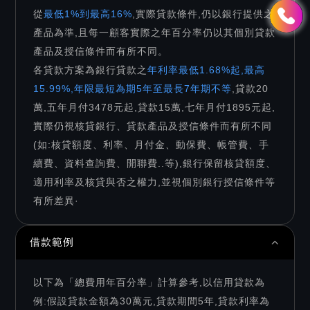
從
最低1%到最高16%
,實際貸款條件,仍以銀行提供之
產品為準,且每一顧客實際之年百分率仍以其個別貸款
產品及授信條件而有所不同。
各貸款方案為銀行貸款之
年利率最低1.68%起,最高
15.99%,年限最短為期5年至最長7年期不等
,貸款20
萬,五年月付3478元起,貸款15萬,七年月付1895元起,
實際仍視核貸銀行、貸款產品及授信條件而有所不同
(如:核貸額度、利率、月付金、動保費、帳管費、手
續費、資料查詢費、開聯費..等),銀行保留核貸額度、
適用利率及核貸與否之權力,並視個別銀行授信條件等
有所差異·
借款範例
以下為「總費用年百分率」計算參考,以信用貸款為
例:假設貸款金額為30萬元,貸款期間5年,貸款利率為