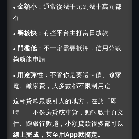
金額小
：通常從幾千元到幾十萬元都
●
有
審核快
：有些平台主打當日放款
●
門檻低
：不一定需要抵押，信用分數
●
夠就能申請
用途彈性
：不管你是要還卡債、修家
●
電、繳學費，大多數都不限制用途
這種貸款最吸引人的地方，在於「即
時」。不像房貸或車貸，動輒數十頁文
件、跑銀行數趟，小額貸款很多都可以
線上完成，甚至用App就搞定。