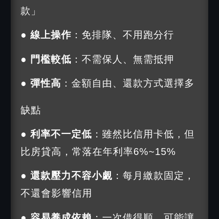
款」
● 線上操作
：免排隊、不用跑分行
● 門檻較低
：不需保人、無需抵押
● 彈性高
：金額自由、還款方式選擇多
缺點
● 利率不一定低
：雖然比信用卡低，但
比房貸高，常落在年利率6%~15%
● 還款壓力不容小覷
：每月繳款固定，
不還會影響信用
● 容易養成依賴
：一次借得順，可能讓