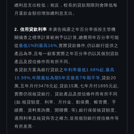
總利息支出較低；相反，較長的貸款期限則會降低每
月還款金額但增加總利息支出。
2. 信用貸款利率
本廣告揭露之年百分率係按主管機
關備查之標準計算範例予以計算,總費用年百分率可能
從
最低1%到最高16%
,實際貸款條件,仍以銀行提供之
產品為準,且每一顧客實際之年百分率仍以其個別貸款
產品及授信條件而有所不同。
各貸款方案為銀行貸款之
年利率最低1.68%起,最高
15.99%,年限最短為期5年至最長7年期不等
,貸款20
萬,五年月付3478元起,貸款15萬,七年月付1895元起,
實際仍視核貸銀行、貸款產品及授信條件而有所不同
(如:核貸額度、利率、月付金、動保費、帳管費、手
續費、資料查詢費、開聯費..等),銀行保留核貸額度、
適用利率及核貸與否之權力,並視個別銀行授信條件等
有所差異·