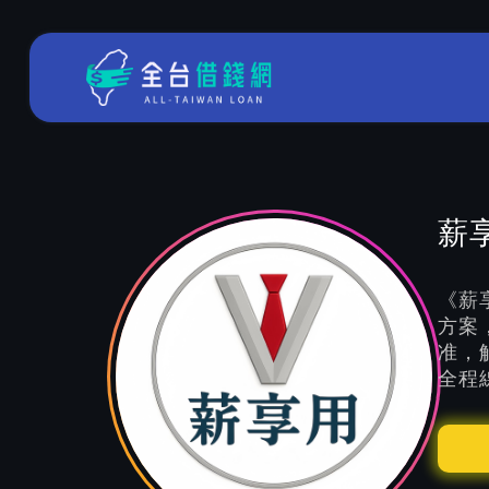
薪
《薪
方案
准，
全程