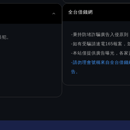
全台借錢網
-秉持防堵詐騙廣告入侵原
共犯。
-如有受騙請速電165報案
-本站僅提供廣告曝光，各
-請勿理會號稱來自全台借錢
告。