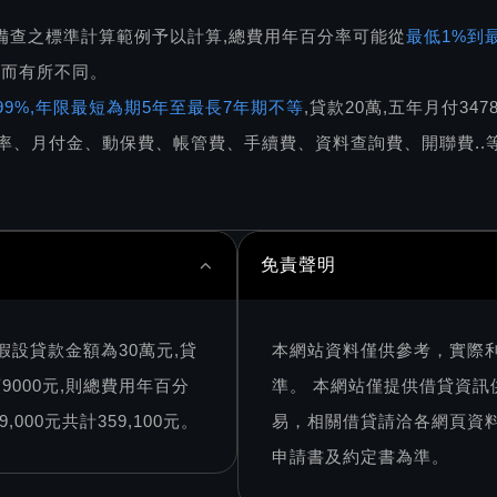
備查之標準計算範例予以計算,總費用年百分率可能從
最低1%到最
件而有所不同。
5.99%,年限最短為期5年至最長7年期不等
,貸款20萬,五年月付34
率、月付金、動保費、帳管費、手續費、資料查詢費、開聯費..等
免責聲明
假設貸款金額為30萬元,貸
本網站資料僅供參考，實際
9000元,則總費用年百分
準。 本網站僅提供借貸資
000元共計359,100元。
易，相關借貸請洽各網頁資
申請書及約定書為準。