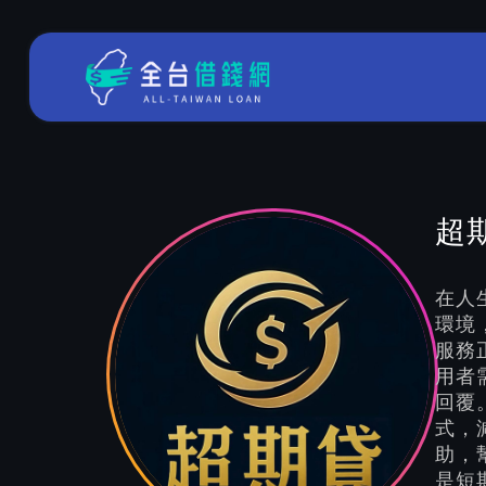
超
在人
環境
服務
用者
回覆
式，
助，
是短