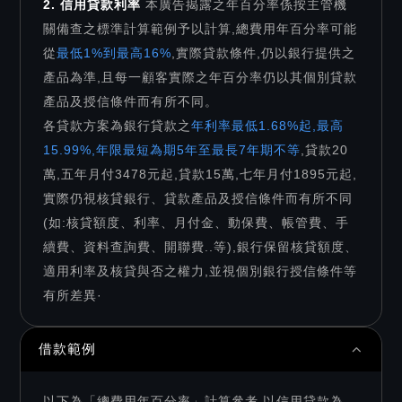
2. 信用貸款利率
本廣告揭露之年百分率係按主管機
關備查之標準計算範例予以計算,總費用年百分率可能
從
最低1%到最高16%
,實際貸款條件,仍以銀行提供之
產品為準,且每一顧客實際之年百分率仍以其個別貸款
產品及授信條件而有所不同。
各貸款方案為銀行貸款之
年利率最低1.68%起,最高
15.99%,年限最短為期5年至最長7年期不等
,貸款20
萬,五年月付3478元起,貸款15萬,七年月付1895元起,
實際仍視核貸銀行、貸款產品及授信條件而有所不同
(如:核貸額度、利率、月付金、動保費、帳管費、手
續費、資料查詢費、開聯費..等),銀行保留核貸額度、
適用利率及核貸與否之權力,並視個別銀行授信條件等
有所差異·
借款範例
以下為「總費用年百分率」計算參考,以信用貸款為