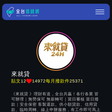
來就貸
12
14972
25371
貼文
每月撥款件
《來就貸 》理財有道，全台共贏！各行各業 皆
可辦理｜無勞保可 無薪轉可｜當日審核 當日撥
款｜安全保密 客製還款。供小額貸款、信用貸
款、臨時周轉、線上申辦服務，有工作即可馬上