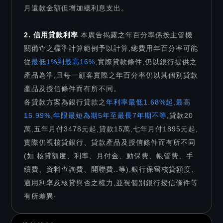
月還款金額但增加總利息支出。
2. 信用貸款利率
本廣告揭露之年百分率係按主管機
關備查之標準計算範例予以計算,總費用年百分率可能
從
最低1%到最高16%
,實際貸款條件,仍以銀行提供之
產品為準,且每一顧客實際之年百分率仍以其個別貸款
產品及授信條件而有所不同。
各貸款方案為銀行貸款之
年利率最低1.68%起,最高
15.99%,年限最短為期5年至最長7年期不等
,貸款20
萬,五年月付3478元起,貸款15萬,七年月付1895元起,
實際仍視核貸銀行、貸款產品及授信條件而有所不同
(如:核貸額度、利率、月付金、動保費、帳管費、手
續費、資料查詢費、開聯費..等),銀行保留核貸額度、
適用利率及核貸與否之權力,並視個別銀行授信條件等
有所差異·