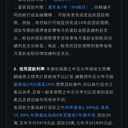
．最長貸款年限：
通常為7年（84個月）
，但根據不
同的銀行或金融機構， 可能有更長或更短的貸款期
限。例如，有些銀行可能提供長達10年的貸款期限。
貸款年限的選擇會影響每月的還款金額及總利息支
出，較短的貸款期限通常意味著每月還款金額較高但
總利息支出較低；相反，較長的貸款期限則會降低每
月還款金額但增加總利息支出。
2. 信用貸款利率
本廣告揭露之年百分率係按主管機
關備查之標準計算範例予以計算,總費用年百分率可能
從
最低1%到最高16%
,實際貸款條件,仍以銀行提供之
產品為準,且每一顧客實際之年百分率仍以其個別貸款
產品及授信條件而有所不同。
各貸款方案為銀行貸款之
年利率最低1.68%起,最高
15.99%,年限最短為期5年至最長7年期不等
,貸款20
萬,五年月付3478元起,貸款15萬,七年月付1895元起,