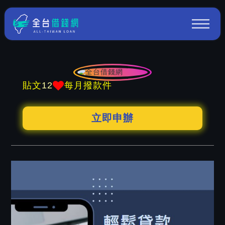
12
貼文
每月撥款件
立即申辦