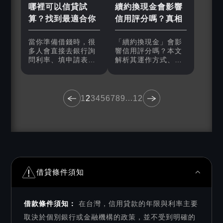
哪裡可以信貸試
續約換現金會影響
算？找到最適合你
信用評分嗎？真相
的借貸方案
曝光
當你準備借錢時，很
「續約換現金」會影
多人會直接去銀行詢
響信用評分嗎？本文
問利率、填申請表，
解析其運作方式、可
卻忽略了最關鍵的一
能的信用風險，以及
步——信貸試算。 信
與小額貸款、小額借
貸試算就像是一張地
款相比的優缺點，教
圖，讓你在走進貸款
你安全取得資金不傷
1
2
3
4
5
6
7
8
9
...
12
的世界前，先看清楚
信用。
未來的路會怎麼走、
每一步要花多少錢、
會不會走到一半就跌
進坑裡。
借貸條件須知
借款條件須知：
在台灣，信用貸款的年限與利率主要
取決於個別銀行或金融機構的政策，並不受到明確的