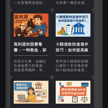
一次看懂勞保貸款的
代表著一種安全感。
優缺點、額度限制與
當我們遇到突發狀
申請條件，並比較小
況，例如家人突然需
額信貸差異，幫助勞
要醫療費用、工作資
工判斷是否合適，避
金周轉不靈，或是日
免錯過合法又低利率
常開銷一時吃緊，第
的資金管道。
一個浮現在腦海的想
法，往往就是「我需
要快速借錢」。
高利貸的甜蜜毒
小額借款快速過件
藥：一時救急，卻
技巧：如何提高銀
可能毀了一生
行核准率？
在現今社會，金錢往
想申請小額借款卻擔
往成為壓力的來源。
心被拒？本文教你掌
當急需用錢時，有些
握小額借款快速過件
人會選擇透過高利貸
技巧，從準備財力證
解決燃眉之急。它的
明、調整信用分數到
出現，表面上是「幫
選對借款管道，提升
助」那些被正規金融
銀行核准率，讓你借
體系拒之門外的人，
錢更省時又安心。
但背後卻隱藏著許多
陷阱與代價。