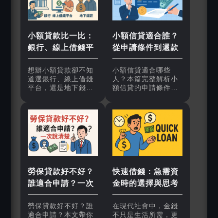
貸、勞保貸款與線上
內完成申請、審核甚
借錢平台等合法借款
至撥款。這種便利的
管道，教你如何安全
模式，對於有臨時資
取得資金，避免掉入
金需求的人來說，確
小額貸款比一比：
小額信貸適合誰？
非法陷阱。
實是一大幫助，但同
銀行、線上借錢平
從申請條件到還款
時也帶來一些值得深
思的問題。
台、地下錢莊差在
方式完整解讀
想辦小額貸款卻不知
小額信貸適合哪些
哪？
道選銀行、線上借錢
人？本篇完整解析小
平台，還是地下錢
額信貸的申請條件、
莊？本文深入比較三
利率、還款方式與注
者差異，從利率、核
意事項，幫助你判斷
准速度、安全性到還
是否適合透過小額信
款方式，帶你看清優
貸解決資金需求，避
缺點。避開高利貸陷
免誤踩借貸陷阱。
阱，找到最適合自己
的合法借錢管道，讓
資金週轉更安心。
勞保貸款好不好？
快速借錢：急需資
誰適合申請？一次
金時的選擇與思考
說清楚
勞保貸款好不好？誰
在現代社會中，金錢
適合申請？本文帶你
不只是生活所需，更