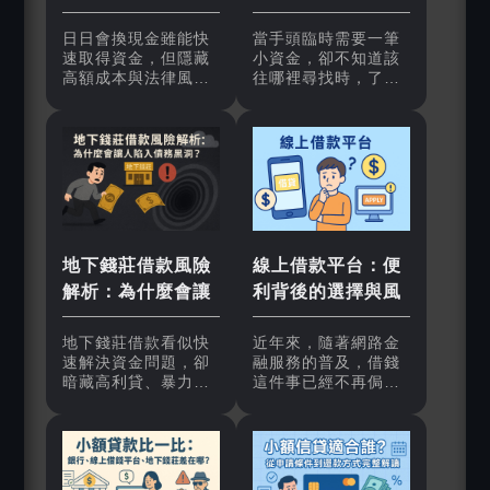
與潛在風險
的資金解決方案
日日會換現金雖能快
當手頭臨時需要一筆
速取得資金，但隱藏
小資金，卻不知道該
高額成本與法律風
往哪裡尋找時，了解
險，甚至可能牽涉地
小額借款的管道就顯
下錢莊。本文帶你解
得格外重要。無論是
析其中陷阱，並提供
銀行的信用貸款、便
小額借款、勞保貸、
利的線上平台，還是
線上借錢平台等更安
民間借貸，每一種方
全的替代方案，避免
式都有其利與弊。本
因急用錢掉入高利貸
文將帶你深入探討小
困境。
額借款的各種選擇，
並分享真實感想，幫
地下錢莊借款風險
線上借款平台：便
助你找到最安心、最
解析：為什麼會讓
利背後的選擇與風
合適的解決方法。
人陷入債務黑洞？
險
地下錢莊借款看似快
近年來，隨著網路金
速解決資金問題，卻
融服務的普及，借錢
暗藏高利貸、暴力催
這件事已經不再侷限
收等風險，讓人一步
於銀行或親友之間的
步陷入債務黑洞。本
管道。各式各樣的線
文帶你解析地下錢莊
上借款平台應運而
的危險手法，並比較
生，只要透過手機或
小額貸款、小額信
電腦，就能在短時間