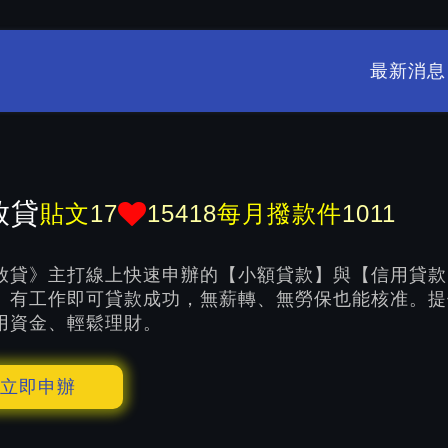
最新消息
放貸
貼文
17
15418
每月撥款件
1011
放貸》主打線上快速申辦的【小額貸款】與【信用貸款
。有工作即可貸款成功，無薪轉、無勞保也能核准。提
用資金、輕鬆理財。
立即申辦