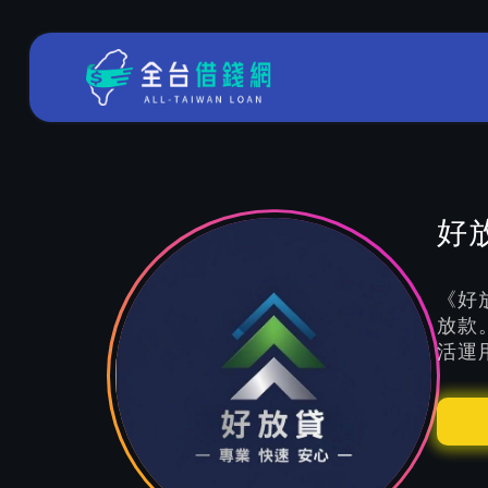
好
《好
放款
活運