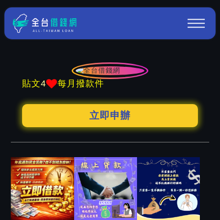
4
貼文
每月撥款件
立即申辦